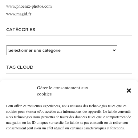
www.phoenix-photos.com
www.magid.fr
CATÉGORIES
TAG CLOUD
DÉVELOPPEMENT PHOTOS
ENTREPRISE
MAGAZINE MAGID
Gérer le consentement aux
cookies
MAGID
PHOTO
PHOTO CLICK 57
REPORTAGE
TIRAGE PHOTO
Pour offrir les meilleures expériences, nous utilisons des technologies telles que les
cookies pour stocker et/ou accéder aux informations des appareils. Le fait de consentir
à ces technologies nous permettra de traiter des données telles que le comportement de
navigation ou les ID uniques sur ce site. Le fait de ne pas consentir ou de retirer son
consentement peut avoir un effet négatif sur certaines caractéristiques et fonctions.