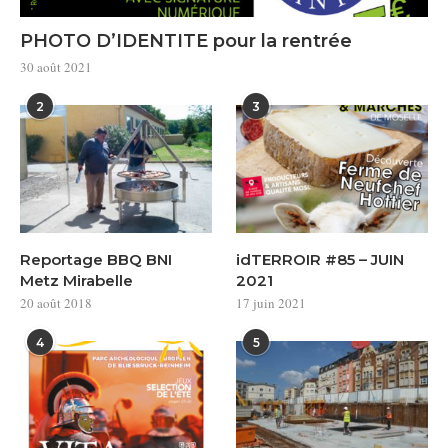
PHOTO D’IDENTITE pour la rentrée
30 août 2021
2
3
Reportage BBQ BNI
idTERROIR #85 – JUIN
Metz Mirabelle
2021
20 août 2018
17 juin 2021
4
5