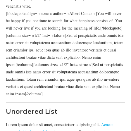
venenatis vitae.
[blockquote align= »none » author= »Albert Camus »]You will never
be happy if you continue to search for what happiness consists of. You
will never live if you are looking for the meaning of life.[/blockquote]
[columns size= »1/2″ last= »false »]Sed ut perspiciatis unde omnis iste
natus error sit voluptatema accusantium doloremque laudantium, totam
rem eriamlor ips, aque ipsa quae ab illo inventore veritatis et quasi
architectoui beatae vitae dicta sunt explicabo. Nemo enim
ipsam[/columns][columns size= »1/2″ last= »true »]Sed ut perspiciatis
unde omnis iste natus error sit voluptatema accusantium doloremque
laudantium, totam rem eriamlor ips, aque ipsa quae ab illo inventore
veritatis et quasi architectoui beatae vitae dicta sunt explicabo. Nemo
enim ipsam[/columns]
Unordered List
Lorem ipsum dolor sit amet, consectetuer adipiscing elit.
Aenean