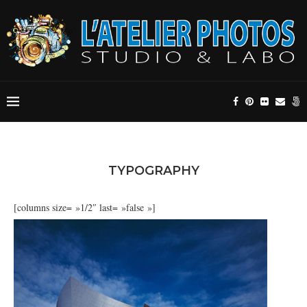
TYPOGRAPHY
[columns size= »1/2″ last= »false »]