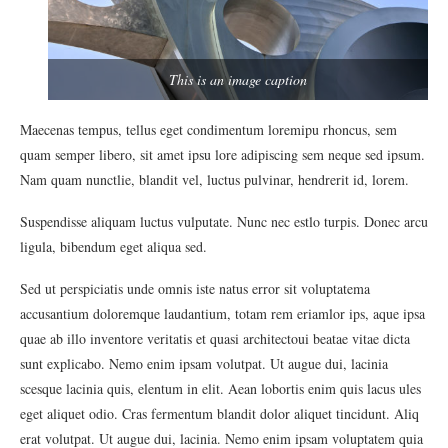
This is an image caption
Maecenas tempus, tellus eget condimentum loremipu rhoncus, sem
quam semper libero, sit amet ipsu lore adipiscing sem neque sed ipsum.
Nam quam nunctlie, blandit vel, luctus pulvinar, hendrerit id, lorem.
Suspendisse aliquam luctus vulputate. Nunc nec estlo turpis. Donec arcu
ligula, bibendum eget aliqua sed.
Sed ut perspiciatis unde omnis iste natus error sit voluptatema
accusantium doloremque laudantium, totam rem eriamlor ips, aque ipsa
quae ab illo inventore veritatis et quasi architectoui beatae vitae dicta
sunt explicabo. Nemo enim ipsam volutpat. Ut augue dui, lacinia
scesque lacinia quis, elentum in elit. Aean lobortis enim quis lacus ules
eget aliquet odio. Cras fermentum blandit dolor aliquet tincidunt. Aliq
erat volutpat. Ut augue dui, lacinia. Nemo enim ipsam voluptatem quia