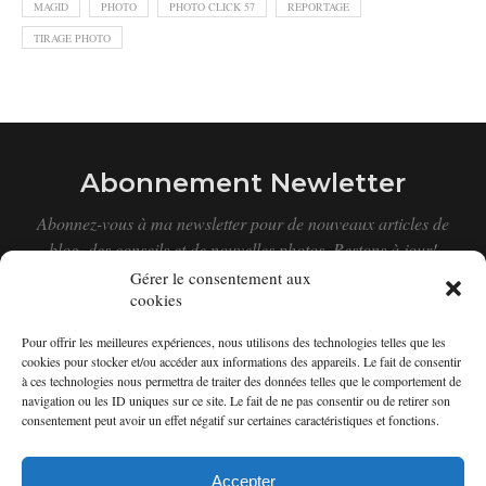
MAGID
PHOTO
PHOTO CLICK 57
REPORTAGE
TIRAGE PHOTO
Abonnement Newletter
Abonnez-vous à ma newsletter pour de nouveaux articles de
blog, des conseils et de nouvelles photos. Restons à jour!
Gérer le consentement aux
cookies
Pour offrir les meilleures expériences, nous utilisons des technologies telles que les
cookies pour stocker et/ou accéder aux informations des appareils. Le fait de consentir
à ces technologies nous permettra de traiter des données telles que le comportement de
navigation ou les ID uniques sur ce site. Le fait de ne pas consentir ou de retirer son
consentement peut avoir un effet négatif sur certaines caractéristiques et fonctions.
Accepter