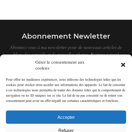
Abonnement Newletter
Abonnez-vous à ma newsletter pour de nouveaux articles de
blog, des conseils et de nouvelles photos. Restons à jour!
Gérer le consentement aux
cookies
Pour offrir les meilleures expériences, nous utilisons des technologies telles que les
cookies pour stocker et/ou accéder aux informations des appareils. Le fait de consentir
à ces technologies nous permettra de traiter des données telles que le comportement de
navigation ou les ID uniques sur ce site. Le fait de ne pas consentir ou de retirer son
consentement peut avoir un effet négatif sur certaines caractéristiques et fonctions.
Accepter
Refuser