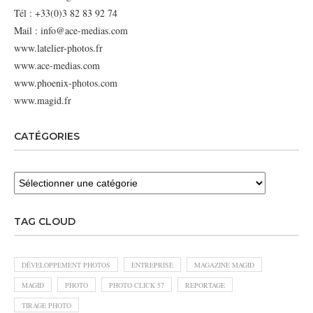
Tél : +33(0)3 82 83 92 74
Mail : info@ace-medias.com
www.latelier-photos.fr
www.ace-medias.com
www.phoenix-photos.com
www.magid.fr
CATÉGORIES
TAG CLOUD
DÉVELOPPEMENT PHOTOS
ENTREPRISE
MAGAZINE MAGID
MAGID
PHOTO
PHOTO CLICK 57
REPORTAGE
TIRAGE PHOTO